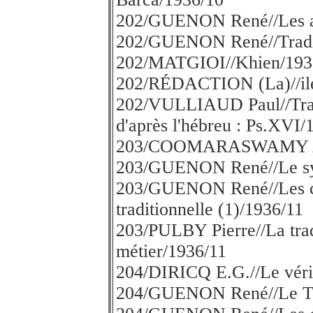
202/GUENON René//Les a
202/GUENON René//Traditi
202/MATGIOI//Khien/193
202/RÉDACTION (La)//ile 
202/VULLIAUD Paul//Trad
d'après l'hébreu : Ps.XVI/
203/COOMARASWAMY A.K.
203/GUENON René//Le sy
203/GUENON René//Les co
traditionnelle (1)/1936/11
203/PULBY Pierre//La trad
métier/1936/11
204/DIRICQ E.G.//Le vérit
204/GUENON René//Le To