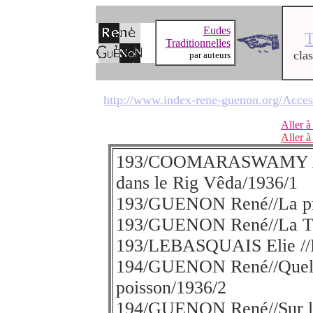
Eudes
Traditionnelles
cla
par auteurs
http://www.index-rene-guenon.org/Acce
Aller à
Aller à
193/COOMARASWAMY A. K.
dans le Rig Vêda/1936/1
193/GUENON René//La priè
193/GUENON René//La Ter
193/LEBASQUAIS Elie //L'
194/GUENON René//Quelqu
poisson/1936/2
194/GUENON René//Sur la 