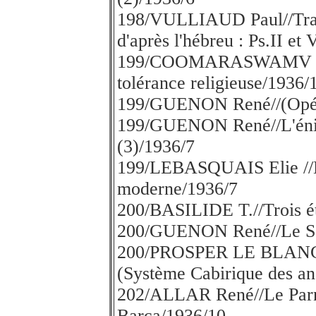
198/VULLIAUD Paul//Trad
d'après l'hébreu : Ps.II et
199/COOMARASWAMV A.K.
tolérance religieuse/1936/
199/GUENON René//(Opérat
199/GUENON René//L'énig
(3)/1936/7
199/LEBASQUAIS Elie //L'
moderne/1936/7
200/BASILIDE T.//Trois ét
200/GUENON René//Le Sang
200/PROSPER LE BLANC Th
(Système Cabirique des anc
202/ALLAR René//Le Parna
Barca/1936/10