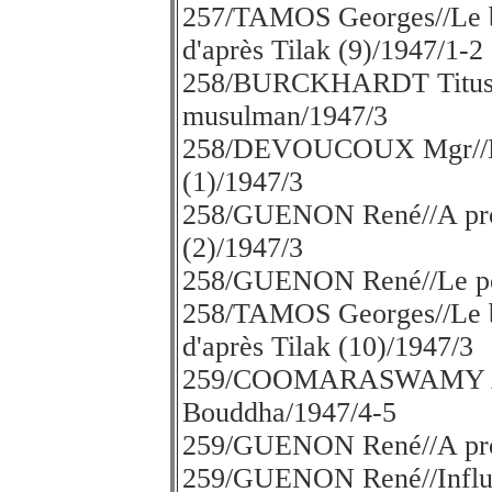
257/TAMOS Georges//Le be
d'après Tilak (9)/1947/1-2
258/BURCKHARDT Titus//Gé
musulman/1947/3
258/DEVOUCOUX Mgr//Etud
(1)/1947/3
258/GUENON René//A propo
(2)/1947/3
258/GUENON René//Le pont
258/TAMOS Georges//Le be
d'après Tilak (10)/1947/3
259/COOMARASWAMY A.
Bouddha/1947/4-5
259/GUENON René//A prop
259/GUENON René//Influen