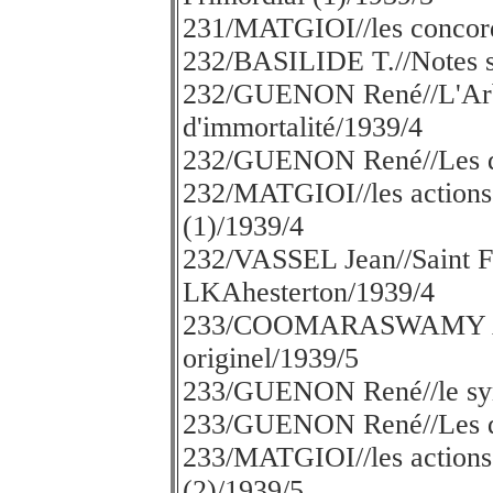
231/MATGIOI//les concord
232/BASILIDE T.//Notes su
232/GUENON René//L'Arbr
d'immortalité/1939/4
232/GUENON René//Les de
232/MATGIOI//les actions 
(1)/1939/4
232/VASSEL Jean//Saint Fr
LKAhesterton/1939/4
233/COOMARASWAMY A.K
originel/1939/5
233/GUENON René//le sym
233/GUENON René//Les de
233/MATGIOI//les actions 
(2)/1939/5