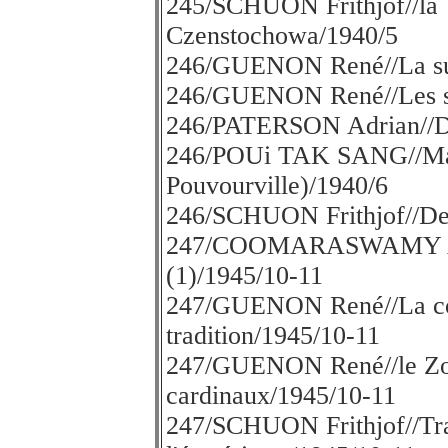
245/SCHUON Frithjof//la 
Czenstochowa/1940/5
246/GUENON René//La supe
246/GUENON René//Les sep
246/PATERSON Adrian//Di
246/POUi TAK SANG//Matg
Pouvourville)/1940/6
246/SCHUON Frithjof//De 
247/COOMARASWAMY A.K./
(1)/1945/10-11
247/GUENON René//La co
tradition/1945/10-11
247/GUENON René//le Zodi
cardinaux/1945/10-11
247/SCHUON Frithjof//Tra