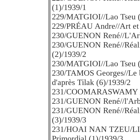
(1)/1939/1
229/MATGIOI//Lao Tseu (
229/PRÉAU Andre//Art et 
230/GUENON René//L'Arb
230/GUENON René//Réalisa
(2)/1939/2
230/MATGIOI//Lao Tseu (
230/TAMOS Georges//Le be
d'après Tilak (6)/1939/2
231/COOMARASWAMY A.
231/GUENON René//l'Arbre
231/GUENON René//Réalisa
(3)/1939/3
231/HOAI NAN TZEU/LIO
Primordial (1)/1939/3