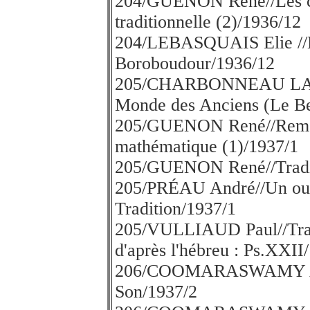
204/GUENON René//Les co
traditionnelle (2)/1936/12
204/LEBASQUAIS Elie //L
Boroboudour/1936/12
205/CHARBONNEAU LASSA
Monde des Anciens (Le Bes
205/GUENON René//Remarq
mathématique (1)/1937/1
205/GUENON René//Traditi
205/PRÉAU André//Un ouv
Tradition/1937/1
205/VULLIAUD Paul//Trad
d'après l'hébreu : Ps.XXII
206/COOMARASWAMY A.K.
Son/1937/2