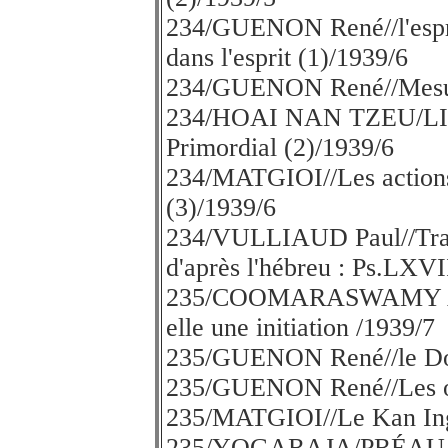
234/GUENON René//l'esprit 
dans l'esprit (1)/1939/6
234/GUENON René//Mesure
234/HOAI NAN TZEU/LI
Primordial (2)/1939/6
234/MATGIOI//Les actions 
(3)/1939/6
234/VULLIAUD Paul//Trad
d'après l'hébreu : Ps.LXVI
235/COOMARASWAMY A.K,/
elle une initiation /1939/7
235/GUENON René//le Don
235/GUENON René//Les o
235/MATGIOI//Le Kan In
235/YOGARAJA/PRÉAU And