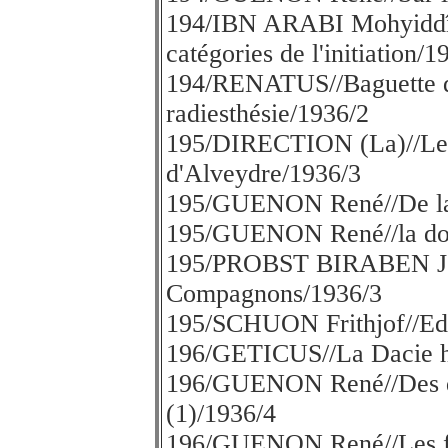
194/IBN ARABI Mohyidd
catégories de l'initiation/1
194/RENATUS//Baguette div
radiesthésie/1936/2
195/DIRECTION (La)//Lett
d'Alveydre/1936/3
195/GUENON René//De la h
195/GUENON René//la dou
195/PROBST BIRABEN J.H.
Compagnons/1936/3
195/SCHUON Frithjof//Ed
196/GETICUS//La Dacie h
196/GUENON René//Des qua
(1)/1936/4
196/GUENON René//Les fl