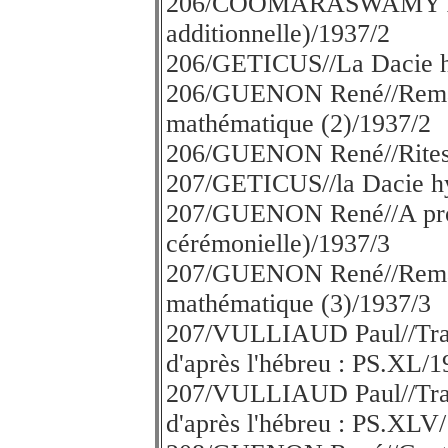
206/COOMARASWAMY A.K.
additionnelle)/1937/2
206/GETICUS//La Dacie h
206/GUENON René//Remarq
mathématique (2)/1937/2
206/GUENON René//Rites 
207/GETICUS//la Dacie hy
207/GUENON René//A pro
cérémonielle)/1937/3
207/GUENON René//Remarq
mathématique (3)/1937/3
207/VULLIAUD Paul//Trad
d'après l'hébreu : PS.XL/1
207/VULLIAUD Paul//Trad
d'après l'hébreu : PS.XLV