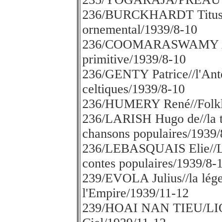
236/BURCKHARDT Titus//F
ornemental/1939/8-10
236/COOMARASWAMY A.K.
primitive/1939/8-10
236/GENTY Patrice//l'Anté
celtiques/1939/8-10
236/HUMERY René//Folklor
236/LARISH Hugo de//la tr
chansons populaires/1939/
236/LEBASQUAIS Elie//Les
contes populaires/1939/8-
239/EVOLA Julius//la lége
l'Empire/1939/11-12
239/HOAI NAN TIEU/LIO