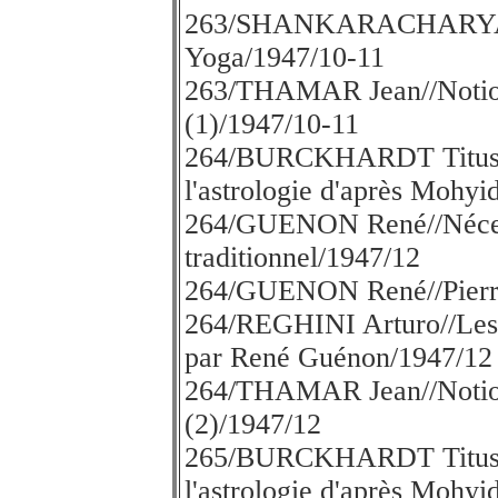
263/SHANKARACHARYA/
Yoga/1947/10-11
263/THAMAR Jean//Notion 
(1)/1947/10-11
264/BURCKHARDT Titus//U
l'astrologie d'après Mohyi
264/GUENON René//Nécess
traditionnel/1947/12
264/GUENON René//Pierre 
264/REGHINI Arturo//Les p
par René Guénon/1947/12
264/THAMAR Jean//Notion 
(2)/1947/12
265/BURCKHARDT Titus//U
l'astrologie d'après Mohyi