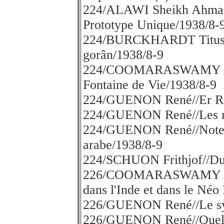
224/ALAWI Sheikh Ahma
Prototype Unique/1938/8-
224/BURCKHARDT Titus//D
gorân/1938/8-9
224/COOMARASWAMY A.K,
Fontaine de Vie/1938/8-9
224/GUENON René//Er Rû
224/GUENON René//Les mys
224/GUENON René//Notes s
arabe/1938/8-9
224/SCHUON Frithjof//Du 
226/COOMARASWAMY A.K.
dans l'Inde et dans le Néo
226/GUENON René//Le sy
226/GUENON René//Quelqu