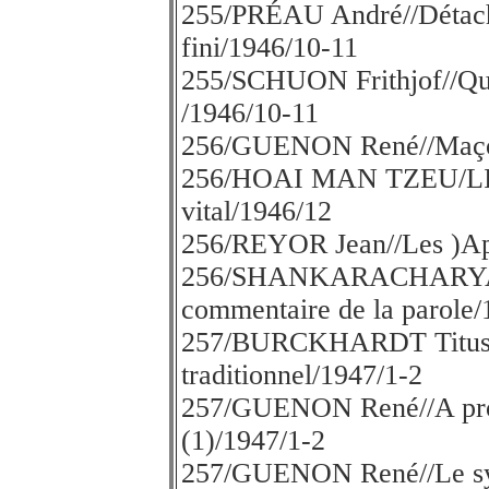
255/PRÉAU André//Détach
fini/1946/10-11
255/SCHUON Frithjof//Qu'es
/1946/10-11
256/GUENON René//Maçons
256/HOAI MAN TZEU/LIO
vital/1946/12
256/REYOR Jean//Les )Aper
256/SHANKARACHARYA/P
commentaire de la parole/
257/BURCKHARDT Titus//Pr
traditionnel/1947/1-2
257/GUENON René//A propo
(1)/1947/1-2
257/GUENON René//Le sy