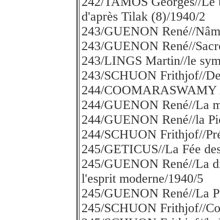
242/TAMOS Georges//Le be
d'après Tilak (8)/1940/2
243/GUENON René//Nâma
243/GUENON René//Sacreme
243/LINGS Martin//le symbo
243/SCHUON Frithjof//De 
244/COOMARASWAMY A, K
244/GUENON René//La mal
244/GUENON René//la Pier
244/SCHUON Frithjof//Préd
245/GETICUS//La Fée des
245/GUENON René//La diff
l'esprit moderne/1940/5
245/GUENON René//La Pier
245/SCHUON Frithjof//Co