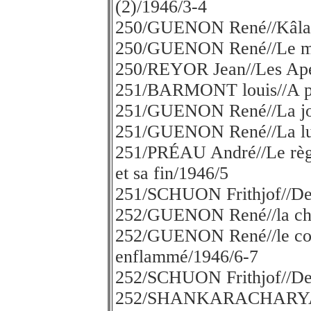
(2)/1946/3-4
250/GUENON René//Kâla 
250/GUENON René//Le mas
250/REYOR Jean//Les Aperç
251/BARMONT louis//A pro
251/GUENON René//La jon
251/GUENON René//La lumi
251/PRÉAU André//Le règne
et sa fin/1946/5
251/SCHUON Frithjof//De 
252/GUENON René//la cha
252/GUENON René//le coeu
enflammé/1946/6-7
252/SCHUON Frithjof//De 
252/SHANKARACHARYA/