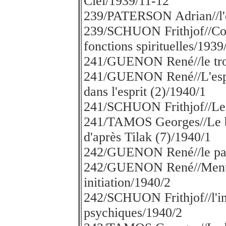
Ciel/1939/11-12
239/PATERSON Adrian//l'
239/SCHUON Frithjof//Cons
fonctions spirituelles/1939
241/GUENON René//le trou 
241/GUENON René//L'esprit
dans l'esprit (2)/1940/1
241/SCHUON Frithjof//Les
241/TAMOS Georges//Le be
d'après Tilak (7)/1940/1
242/GUENON René//le pas
242/GUENON René//Mentali
initiation/1940/2
242/SCHUON Frithjof//l'in
psychiques/1940/2