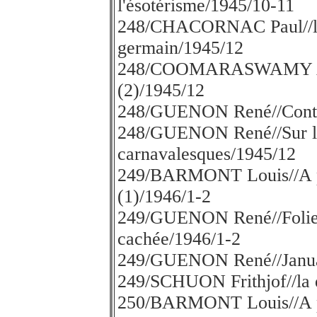
l'ésotérisme/1945/10-11
248/CHACORNAC Paul//l'é
germain/1945/12
248/COOMARASWAMY A.K./
(2)/1945/12
248/GUENON René//Contre
248/GUENON René//Sur la s
carnavalesques/1945/12
249/BARMONT Louis//A pr
(1)/1946/1-2
249/GUENON René//Folie 
cachée/1946/1-2
249/GUENON René//Janua
249/SCHUON Frithjof//la q
250/BARMONT Louis//A pr