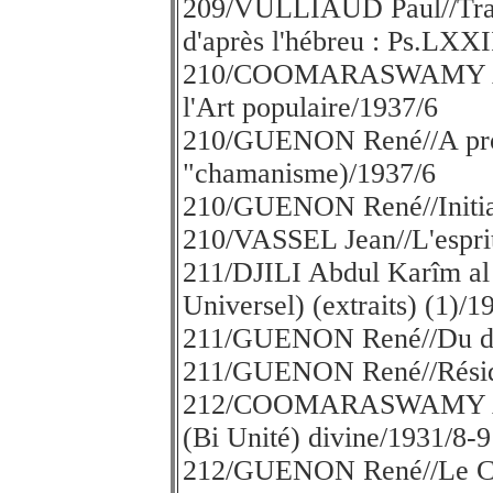
209/VULLIAUD Paul//Trad
d'après l'hébreu : Ps.LXXI
210/COOMARASWAMY A.K./
l'Art populaire/1937/6
210/GUENON René//A pro
"chamanisme)/1937/6
210/GUENON René//Initiat
210/VASSEL Jean//L'esprit
211/DJILI Abdul Karîm 
Universel) (extraits) (1)/1
211/GUENON René//Du dou
211/GUENON René//Résid
212/COOMARASWAMY A.K,/
(Bi Unité) divine/1931/8-9
212/GUENON René//Le Ci