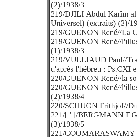
(2)/1938/3
219/DJILI Abdul Karîm 
Universel) (extraits) (3)/1
219/GUENON René//La Cav
219/GUENON René//l'illusi
(1)/1938/3
219/VULLIAUD Paul//Trad
d'après l'hébreu : Ps.CXI
220/GUENON René//la sort
220/GUENON René//l'illusi
(2)/1938/4
220/SCHUON Frithjof//Du 
221/[."]/BERGMANN F.G./
(3)/1938/5
221/COOMARASWAMY A.K.