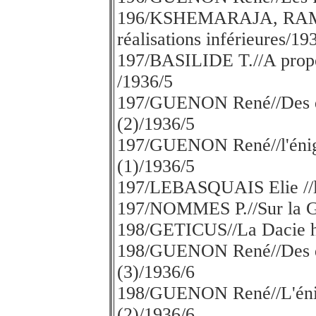
196/KSHEMARAJA, RA
réalisations inférieures/19
197/BASILIDE T.//A propo
/1936/5
197/GUENON René//Des qua
(2)/1936/5
197/GUENON René//l'énig
(1)/1936/5
197/LEBASQUAIS Elie //les
197/NOMMES P.//Sur la G
198/GETICUS//La Dacie h
198/GUENON René//Des qua
(3)/1936/6
198/GUENON René//L'énig
(2)/1936/6