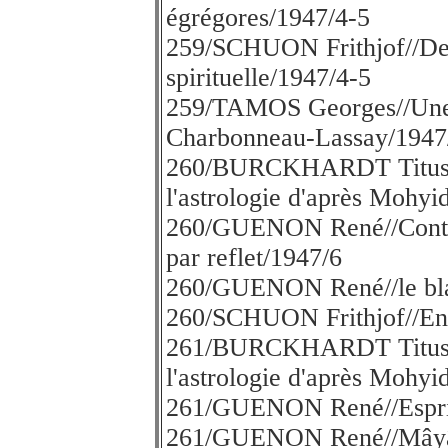
égrégores/1947/4-5
259/SCHUON Frithjof//Des
spirituelle/1947/4-5
259/TAMOS Georges//Une fl
Charbonneau-Lassay/1947
260/BURCKHARDT Titus//U
l'astrologie d'après Mohyi
260/GUENON René//Contem
par reflet/1947/6
260/GUENON René//le blan
260/SCHUON Frithjof//En
261/BURCKHARDT Titus//U
l'astrologie d'après Mohyi
261/GUENON René//Esprit 
261/GUENON René//Mâyâ