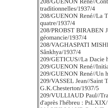
208/GUENON René//Contre
traditionnelles/1937/4
208/GUENON René//La Tétr
quatre/1937/4
208/PROBST BIRABEN J. 
géomancie/1937/4
208/VAGHASPATI MISHRA
Sânkhya/1937/4
209/GETICUS//La Dacie h
209/GUENON René//Initiati
209/GUENON René//Un hié
209/VASSEL Jean//Saint T
G.K.Chesterton/1937/5
209/VULLIAUD Paul//Trad
d'après l'hébreu : PsLXIX