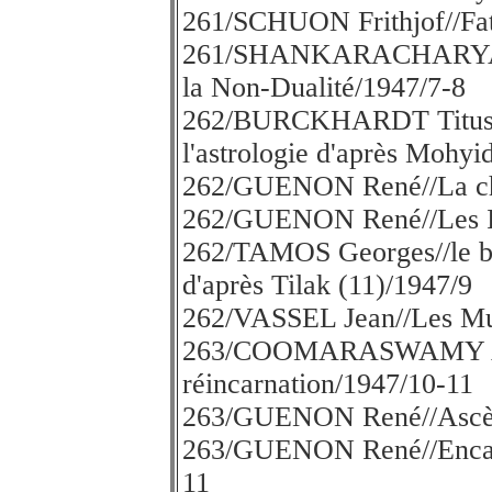
261/SCHUON Frithjof//Fata
261/SHANKARACHARYA/A
la Non-Dualité/1947/7-8
262/BURCKHARDT Titus//U
l'astrologie d'après Mohyi
262/GUENON René//La cha
262/GUENON René//Les Id
262/TAMOS Georges//le ber
d'après Tilak (11)/1947/9
262/VASSEL Jean//Les Mu
263/COOMARASWAMY A,K,
réincarnation/1947/10-11
263/GUENON René//Ascèse
263/GUENON René//Encadr
11