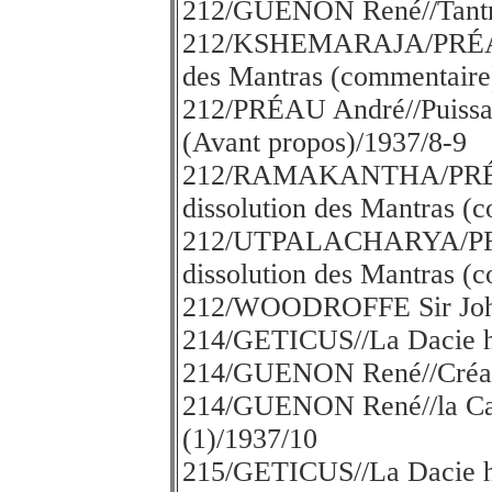
212/GUENON René//Tantri
212/KSHEMARAJA/PRÉAU A
des Mantras (commentaire
212/PRÉAU André//Puissan
(Avant propos)/1937/8-9
212/RAMAKANTHA/PRÉAU
dissolution des Mantras (
212/UTPALACHARYA/PRÉ
dissolution des Mantras (
212/WOODROFFE Sir John/
214/GETICUS//La Dacie h
214/GUENON René//Créati
214/GUENON René//la Cav
(1)/1937/10
215/GETICUS//La Dacie h