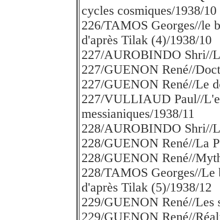
cycles cosmiques/1938/10
226/TAMOS Georges//le ber
d'après Tilak (4)/1938/10
227/AUROBINDO Shri//Les
227/GUENON René//Doctri
227/GUENON René//Le dôm
227/VULLIAUD Paul//L'ex
messianiques/1938/11
228/AUROBINDO Shri//Les
228/GUENON René//La Por
228/GUENON René//Mythol
228/TAMOS Georges//Le be
d'après Tilak (5)/1938/12
229/GUENON René//Les sy
229/GUENON René//Réalisa