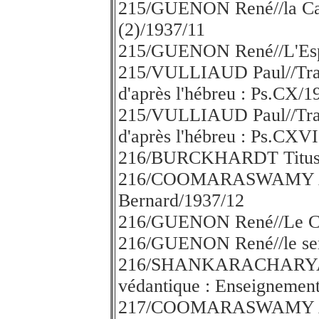
215/GUENON René//la Cav
(2)/1937/11
215/GUENON René//L'Espri
215/VULLIAUD Paul//Trad
d'après l'hébreu : Ps.CX/1
215/VULLIAUD Paul//Trad
d'après l'hébreu : Ps.CXVI
216/BURCKHARDT Titus/
216/COOMARASWAMY A. K.
Bernard/1937/12
216/GUENON René//Le Coe
216/GUENON René//le sens
216/SHANKARACHARYA
védantique : Enseignemen
217/COOMARASWAMY A.K