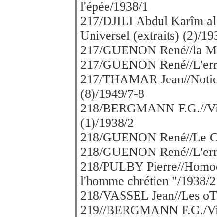
l'épée/1938/1
217/DJILI Abdul Karîm 
Universel (extraits) (2)/19
217/GUENON René//la Mon
217/GUENON René//L'erre
217/THAMAR Jean//Notion 
(8)/1949/7-8
218/BERGMANN F.G.//Visi
(1)/1938/2
218/GUENON René//Le Coe
218/GUENON René//L'erre
218/PULBY Pierre//Homoce
l'homme chrétien "/1938/2
218/VASSEL Jean//Les oTh
219//BERGMANN F.G./Visi