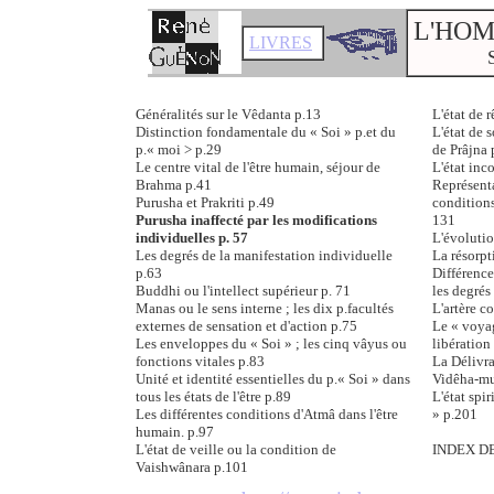
L'HOM
LIVRES
Généralités sur le Vêdanta p.13
L'état de 
Distinction fondamentale du « Soi » p.et du
L'état de 
p.« moi > p.29
de Prâjna 
Le centre vital de l'être humain, séjour de
L'état in
Brahma p.41
Représent
Purusha et Prakriti p.49
conditions
Purusha inaffecté par les modifications
131
individuelles p. 57
L'évoluti
Les degrés de la manifestation individuelle
La résorpt
p.63
Différenc
Buddhi ou l'intellect supérieur p. 71
les degrés
Manas ou le sens interne ; les dix p.facultés
L'artère c
externes de sensation et d'action p.75
Le « voyag
Les enveloppes du « Soi » ; les cinq vâyus ou
libération
fonctions vitales p.83
La Délivra
Unité et identité essentielles du p.« Soi » dans
Vidêha-mu
tous les états de l'être p.89
L'état spi
Les différentes conditions d'Atmâ dans l'être
» p.201
humain. p.97
L'état de veille ou la condition de
INDEX D
Vaishwânara p.101